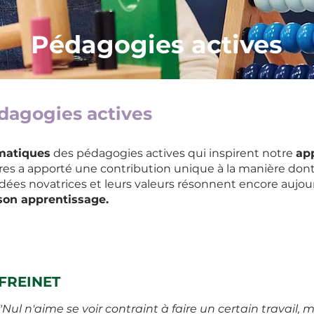
Pédagogies actives
édagogies actives
matiques
des pédagogies actives qui inspirent notre
ap
ures a apporté une contribution unique à la manière do
idées novatrices et leurs valeurs résonnent encore aujo
 son apprentissage.
FREINET
"Nul n'aime se voir contraint à faire un certain travail, 