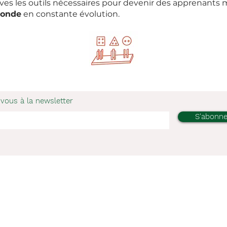
lèves les outils nécessaires pour devenir des apprenants m
monde
en constante évolution.
vous à la newsletter
S'abonne
rentissage
L'école
L'équipe
FAQ
Pré-inscripti
Mentions légales