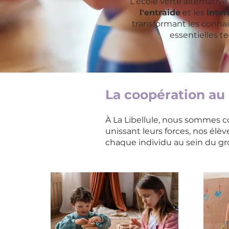
L'école verte alternative
l'entraide
et les
inter
transformant les conna
essentielles t
La coopération au
À La Libellule, nous sommes 
unissant leurs forces, nos élèv
chaque individu au sein du g