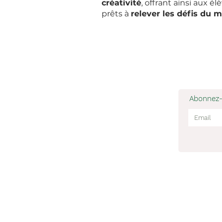
créativité
, offrant ainsi aux é
prêts à
relever les défis du 
Abonnez-
App
Ecole verte alternative La Libellule
Saint Martin de l'Arçon 34390, Hérault
ecolealternative34@gmail.com
06 12 44 05 48