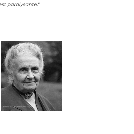
est paralysante."
Source image : Découvrir Montessori