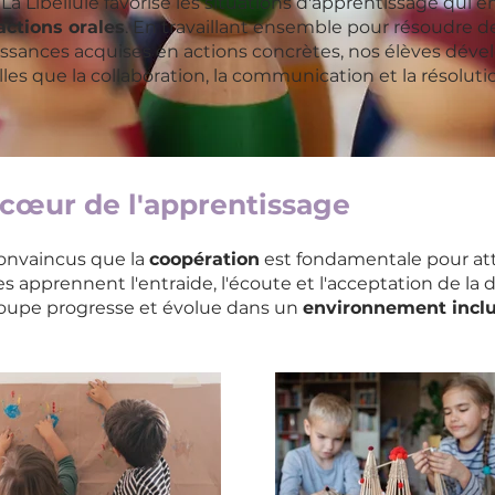
 La Libellule favorise les situations d'apprentissage qui
actions orales
. En travaillant ensemble pour résoudre d
issances acquises en actions concrètes, nos élèves dé
elles que la collaboration, la communication et la résolut
 cœur de l'apprentissage
convaincus que la
coopération
est fondamentale pour at
es apprennent l'entraide, l'écoute et l'acceptation de la 
roupe progresse et évolue dans un
environnement inclu