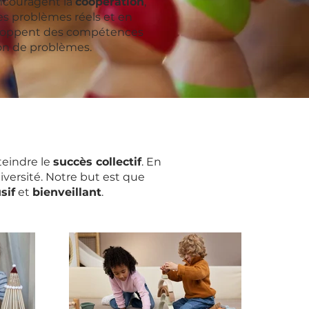
 encouragent la
coopération
,
es problèmes réels et en
veloppent des compétences
ion de problèmes.
teindre le
succès collectif
. En
diversité. Notre but est que
sif
et
bienveillant
.