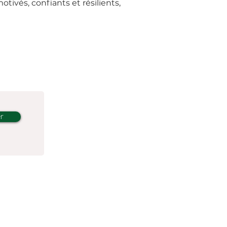
otivés, confiants et résilients,
r
on
© 2024 by Elise Moreau.